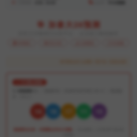
工作时间：
8:00 - 24:00
公众号：
PC28预测
🎯 加拿大28预测
加拿大28预测与分析平台 · 企业级大数据服务
实时数据
算法分析
走势图表
专业策略
商务合作 认准唯一用户名 / 没有任何群聊 / 站长担保 
⭐ 今日重点预测
第
3466880
期 ｜ 预测时间：2026年08月08日 09:13 ｜ 数据版
本：V3.2.1
14
16
17
11
15
根据算法分析，本期重点关注大单数
｜ 算法模型：LSTM-BP 混合神
经网络