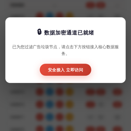
3466880
—
—
大
单
3466879
7
2
5
14
小
单
错
3466878
2
7
7
16
小
单
错
数据加密通道已就绪
3466877
7
8
2
17
大
双
对
已为您过滤广告垃圾节点，请点击下方按钮接入核心数据服
务。
3466876
4
2
5
11
大
双
错
3466875
5
3
7
15
大
双
对
安全接入 立即访问
3466874
1
7
2
10
大
单
错
3466873
5
9
0
14
大
双
对
3466872
3
9
0
12
小
单
对
3466871
6
8
2
16
小
单
错
3466870
8
9
7
24
大
双
对