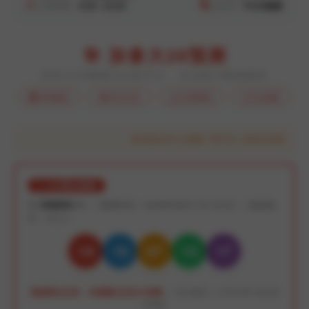
工作时间：
8:00 - 24:00
公众号：
PC28预测
🎯 加拿大28预测
加拿大28预测与分析平台 · 企业级大数据服务
实时数据
算法分析
走势图表
专业策略
商务合作 认准唯一用户名 / 没有任何群聊 / 站长担保 
⭐ 今日重点预测
第
3468003
期 ｜ 预测时间：2026年08月11日 04:24 ｜ 数据版
本：V3.2.1
14
15
07
13
17
根据算法分析，本期重点关注大单数
｜ 算法模型：LSTM-BP 混合神
经网络