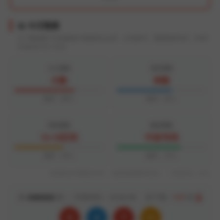
📊 今日预测
以下预测基于历史数据与智能算法分析，仅供参考。预测更新时间：2026
年08月07日 12:04
大小预测
单双预测
大数
单数
概率：68%
概率：62%
和值预测
极值预测
13-15区间
中段号码
概率：55%
概率：72%
根据最近50期数据分析，大数据预测概率较高。 ｜ 置信区间：95%
第
3466526
期 ｜ 开奖时间：12:04:38
距下期：
116
秒
+
+
=
0
4
7
11