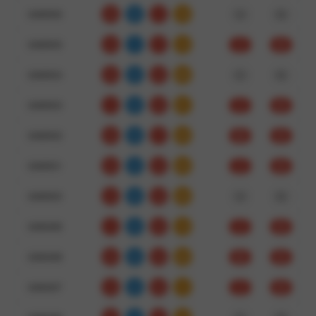
3466506
9
8
1
18
单
错
3466505
4
1
7
12
小
对
3466504
9
0
0
09
双
错
3466503
1
0
0
01
小
对
3466502
8
9
7
24
双
对
3466501
0
3
0
03
小
对
3466500
4
8
8
20
单
错
3466499
1
6
6
13
小
对
3466498
8
6
8
22
双
对
3466497
3
2
6
11
小
对