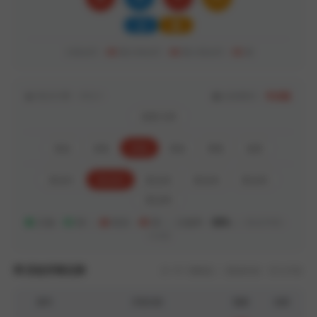
小
单
大双未开：
09
期
大单未开：
06
期
小双未开：
02
期
算法引擎：V3.2.1
当前模式：
专业版
加拿大28
组合
杀组
双项
四余
双组
龙虎
算法01
算法02
算法03
算法04
算法05
算法06
正确：
52
期 ｜
错误：
48
期 ｜ 正确率：
52%
｜
数据周期：
100期
历史开奖记录
共 151 期数据 ｜ 数据来源：官方开奖
期号
开奖内容
预测
结果