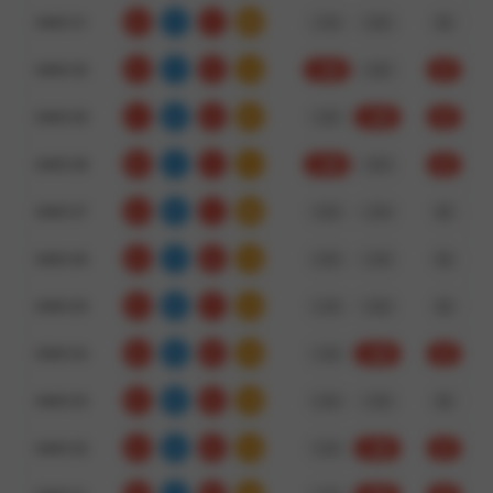
3466131
0
7
1
08
小单
大双
错
3466130
3
7
3
13
小单
大双
对
3466129
1
4
2
07
大双
小单
对
3466128
9
1
1
11
小单
大双
对
3466127
2
5
1
08
大双
小单
错
3466126
0
7
8
15
大双
小单
错
3466125
5
0
7
12
小单
大双
错
3466124
6
4
9
19
小双
大单
对
3466123
5
5
6
16
大单
小双
错
3466122
2
4
6
12
大单
小双
对