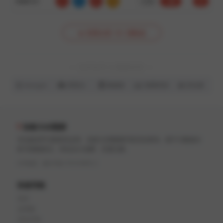
3466121
9
1
8
18
小单
大双
对
查看全部 151 期数据
— 合作伙伴 & 数据支持 —
Google
阿里云
数据堂
智算科技
安全盾
加拿大28预测
专业提供PC蛋蛋幸运28、加拿大28预测开奖历史查询。基于大数据分
析与智能算法，本站永久免费，无需注册。
ICP备案：豫ICP备17010199号-2
快速导航
首页
走势图
历史开奖