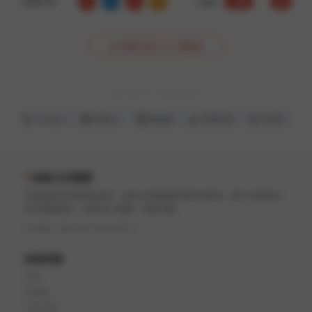
3466136
6
1
0
07
大双
小单
对
查看全部 151 期数据
— 合作伙伴 & 数据支持 —
Google
阿里云
数据堂
智算科技
安全盾
加拿大28预测
专业提供PC蛋蛋幸运28、加拿大28预测开奖历史查询。基于大数据分
析与智能算法，本站永久免费，无需注册。
ICP备案：豫ICP备17010199号-2
快速导航
首页
走势图
历史开奖