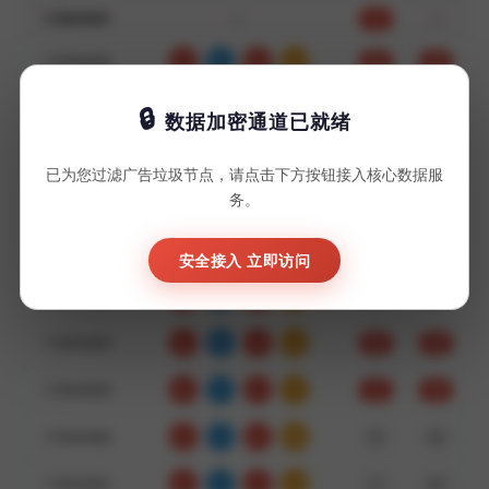
115044401
—
—
大
115044400
2
8
6
16
双
对
115044399
5
0
1
06
小
对
数据加密通道已就绪
115044398
2
8
2
12
单
错
已为您过滤广告垃圾节点，请点击下方按钮接入核心数据服
务。
115044397
9
1
3
13
大
错
115044396
3
0
0
03
双
错
安全接入 立即访问
115044395
6
0
4
10
大
错
115044394
6
5
4
15
单
对
115044393
8
7
2
17
大
对
115044392
6
7
9
22
单
错
115044391
8
7
4
19
小
错