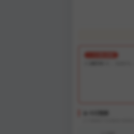
⭐ 今日重点预测
第
3467101
期 ｜ 预测时间：20
📊 今日预测
以下预测基于历史数据与智能算法分
大小预测