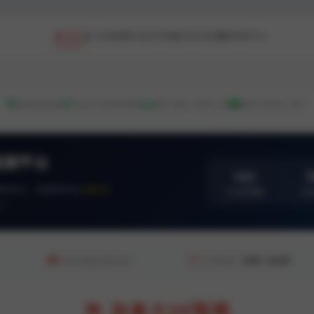
首页
走势图
历史开奖
算法说明
帮助中心
数据加密传输
7x24小时实时更新
累计分析 10000+ 期
服务 50000+ 用户
预测平台
151
络算法 · 准确率高达
98.6%
已分析期数
当
步
service@pc28.com
工作时间：
8:00 - 24:00
🎯 加拿大28预测