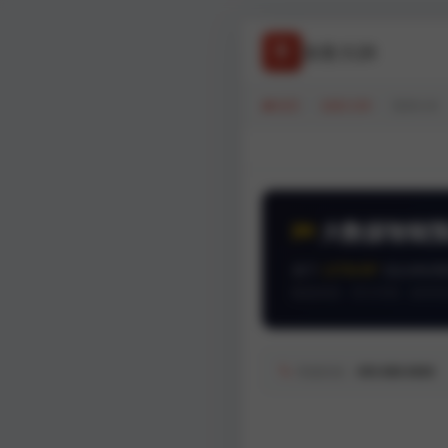
加拿大28
首页
/
加拿大28
/
预测分析
大数据智能
基于
LSTM-BP
混合神经网
数据来源：官方开奖 · 实时同
客服热线：
400-888-6666