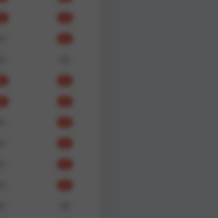
单
对
单
对
双
错
双
对
双
对
双
对
双
对
单
对
双
对
双
错