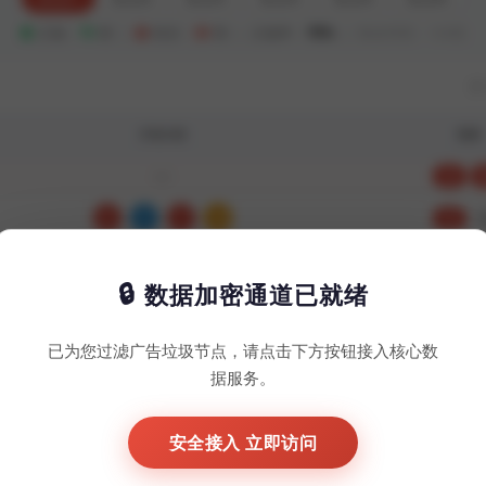
正确：
70
期 ｜
错误：
30
期 ｜ 正确率：
70%
｜
数据周期：100期
共
开奖内容
预测
—
大
5
7
7
19
大
5
1
3
09
小
数据加密通道已就绪
4
7
9
20
大
已为您过滤广告垃圾节点，请点击下方按钮接入核心数
5
9
5
19
大
据服务。
2
4
2
08
小
安全接入 立即访问
6
3
0
09
大