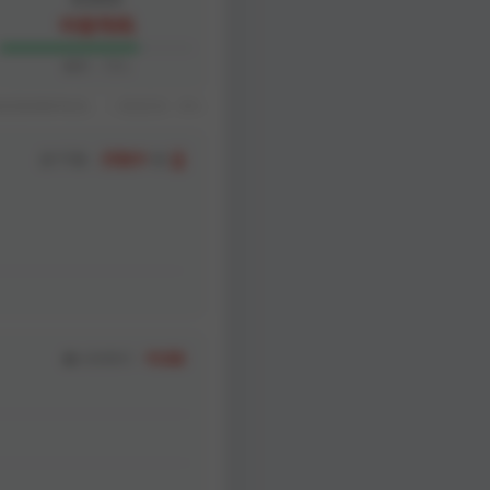
中段号码
概率：72%
据预测概率较高。 ｜ 置信区间：95%
距下期：
开奖中
秒
当前模式：
专业版