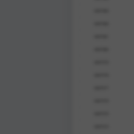
3467083
3467082
3467081
3467080
3467079
3467078
3467077
3467076
3467075
3467074