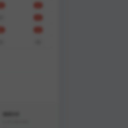
双
对
双
对
单
对
双
错
联系方式
400-888-6666