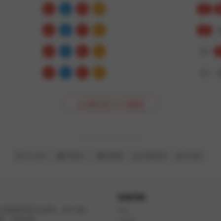
0
2
4
06
小
8
6
7
21
大
9
4
0
13
大
0
2
5
07
大
查看全部 151 期数据
— 合作伙伴 & 数据支持 —
Google
阿里云
数据堂
智算科技
安全盾
快速导航
大28预测开奖历史查询。基于大数
首页
费，无需注册。
走势图