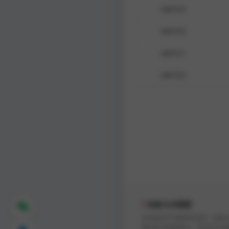
3467073
3467072
3467071
3467070
加拿大28预测
专业提供PC蛋蛋幸运28、加拿
据分析与智能算法，本站永久免